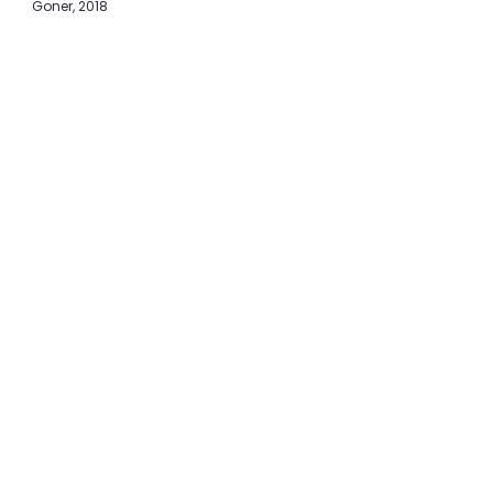
Sputnik, 2017
AT-CW1 Restoration, 2017
Goner, 2018