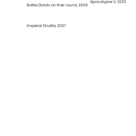
Dark Transportation, 2018
The Arrival, 2017
Goner’s walk, 2023
Dark Presidency, 2020
Apocalypse V, 2023
Battle Droids on their round, 2009
Imperial Shuttle, 2007