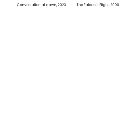
Champs-Elysées, 2023
Y-Wings & Fire, 2014
Droid Army, 2009
X-Wing Restoration, 2009
Conversation at dawn, 2023
The Falcon’s Flight, 2009