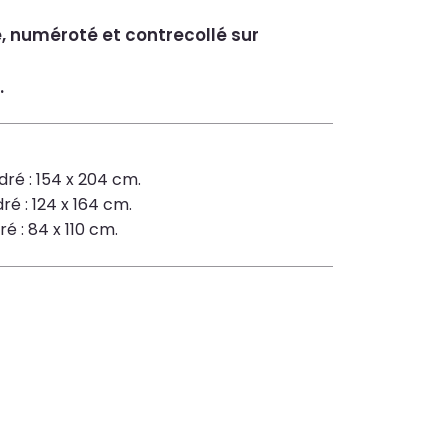
é, numéroté et contrecollé sur
.
dré : 154 x 204 cm.
ré : 124 x 164 cm.
é : 84 x 110 cm.