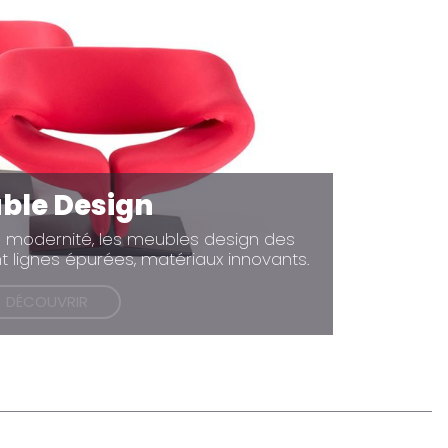
ble Design
 modernité, les meubles design des
t lignes épurées, matériaux innovants.
DÉCOUVRIR