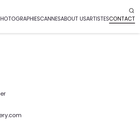
PHOTOGRAPHIES
CANNES
ABOUT US
ARTISTES
CONTACT
ger
ery.com