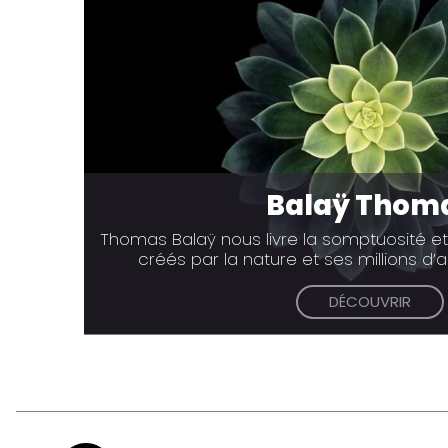
Balaÿ Thom
Thomas Balaÿ nous livre la somptuosité et
créés par la nature et ses millions d’
DÉCOUVRIR