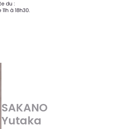
te du :
11h à 18h30.
SAKANO
Yutaka