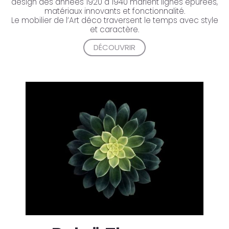
design des années 1920 à 1940 marient lignes épurées,
matériaux innovants et fonctionnalité.
Le mobilier de l’Art déco traversent le temps avec style
et caractère.
DÉCOUVRIR