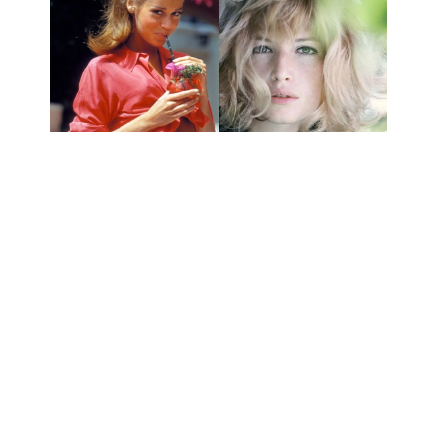
Monica Vitti – Cinecitta,
Jane Fonda – Beverly Hills,
1960
1961
Marlene Dietrich – Monte-
Carlo, 1956