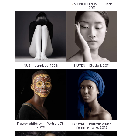
MONOCHROME – Chat,
2011
NUS – Jambes, 1996
HUYEN – Etude 1, 2011
Flower children – Portrait 78,
LOUVRE – Portrait d’une
2023
femme noire, 2012