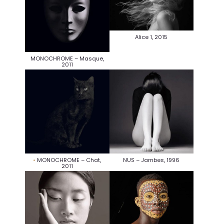
Alice 1, 2015
MONOCHROME – Masque,
2011
MONOCHROME – Chat,
NUS – Jambes, 1996
2011