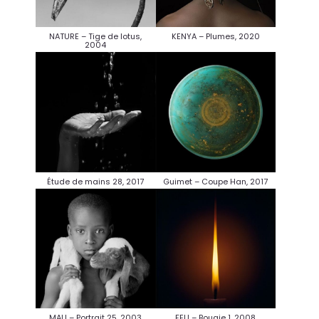
NATURE – Tige de lotus,
KENYA – Plumes, 2020
2004
Étude de mains 28, 2017
Guimet – Coupe Han, 2017
MALI – Portrait 25, 2003
FEU – Bougie 1, 2008