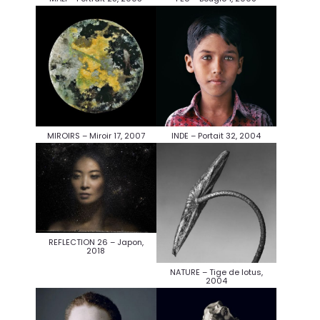
MIROIRS – Miroir 17, 2007
INDE – Portait 32, 2004
REFLECTION 26 – Japon,
2018
NATURE – Tige de lotus,
2004