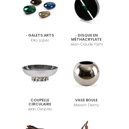
GALETS ARTS
DISQUE EN
MÉTHACRYLATE
Kiko Lopez
Jean-Claude Farhi
COUPELLE
VASE BOULE
CIRCULAIRE
Maison Desny
Jean Després