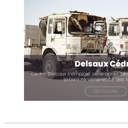
Delsaux Céd
Cédric Delsaux s’emploie, série après sér
la beauté vénéneuse des t
DÉCOUVRIR