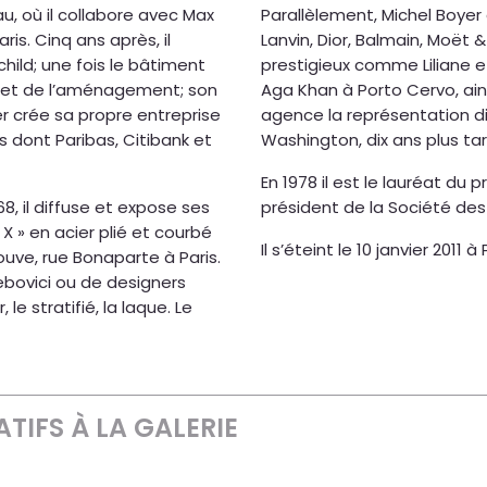
au, où il collabore avec Max
Parallèlement, Michel Boy
is. Cinq ans après, il
Lanvin, Dior, Balmain, Moët
hild; une fois le bâtiment
prestigieux comme Liliane e
re et de l’aménagement; son
Aga Khan à Porto Cervo, ains
er crée sa propre entreprise
agence la représentation dip
s dont Paribas, Citibank et
Washington, dix ans plus tar
En 1978 il est le lauréat du 
68, il diffuse et expose ses
président de la Société des
X » en acier plié et courbé
Il s’éteint le 10 janvier 2011 à 
ouve, rue Bonaparte à Paris.
ebovici ou de designers
 le stratifié, la laque. Le
TIFS À LA GALERIE