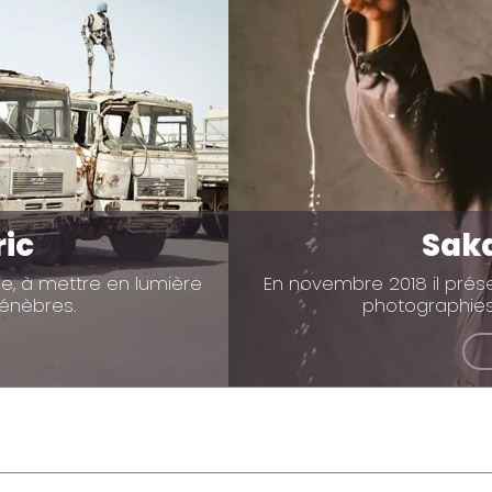
ric
Sak
ie, à mettre en lumière
En novembre 2018 il prése
énèbres.
photographies