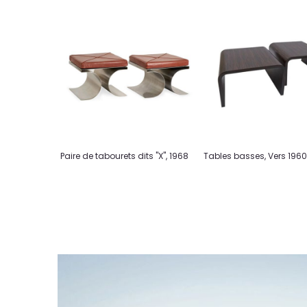
Paire de tabourets dits "X", 1968
Tables basses, Vers 196